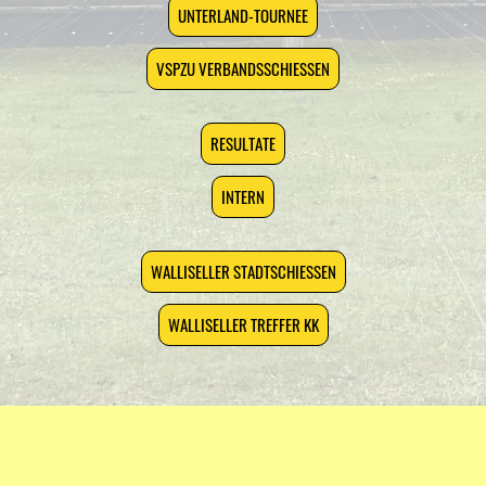
UNTERLAND-TOURNEE
VSPZU VERBANDSSCHIESSEN
RESULTATE
INTERN
WALLISELLER STADTSCHIESSEN
WALLISELLER TREFFER KK