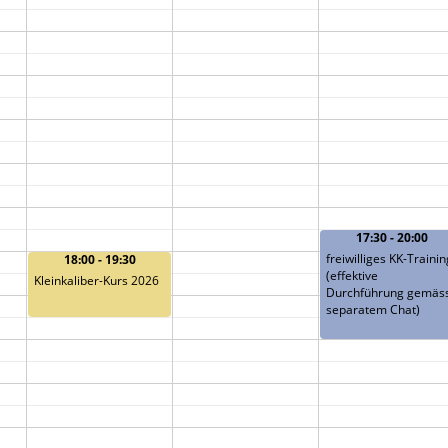
17:30 - 20:00
freiwilliges KK-Trainin
18:00 - 19:30
(effektive
Kleinkaliber-Kurs 2026
Durchführung gemäs
separatem Chat)