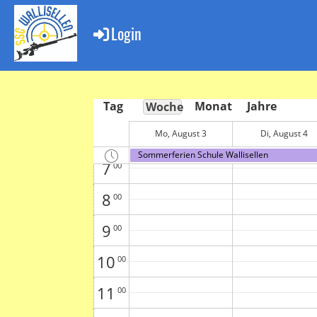
2
00
Login
3
00
4
00
5
00
Tag
Monat
Jahre
Woche
6
Mo, August 3
Di, August 4
00
Sommerferien Schule Wallisellen
7
00
8
00
9
00
10
00
11
00