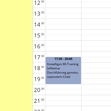
12
00
13
00
14
00
15
00
16
00
17
00
17:30 - 20:00
freiwilliges KK-Training
18
00
(effektive
Durchführung gemäss
separatem Chat)
19
00
20
00
21
00
00