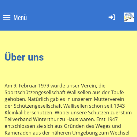
Menü
Über uns
Am 9. Februar 1979 wurde unser Verein, die
Sportschützengesellschaft Wallisellen aus der Taufe
gehoben. Natürlich gab es in unserem Mutterverein
der Schützengesellschaft Wallisellen schon seit 1943
Kleinkaliberschützen. Wobei unsere Schützen zuerst im
Teilverband Winterthur zu Haus waren. Erst 1947
entschlossen sie sich aus Gründen des Weges und
Kameraden aus der näheren Umgebung zum Wechsel