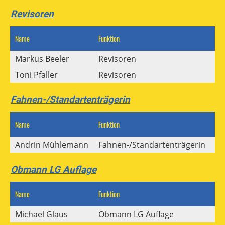
Revisoren
Name
Funktion
Mai
Markus Beeler
Revisoren
Toni Pfaller
Revisoren
Fahnen-/Standartenträgerin
Name
Funktion
Mai
Andrin Mühlemann
Fahnen-/Standartenträgerin
Obmann LG Auflage
Name
Funktion
Mai
Michael Glaus
Obmann LG Auflage
ka