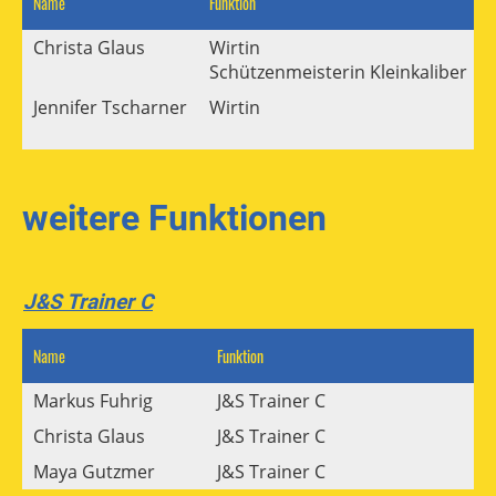
Name
Funktion
M
Christa Glaus
Wirtin
Schützenmeisterin Kleinkaliber
Jennifer Tscharner
Wirtin
weitere Funktionen
J&S Trainer C
Name
Funktion
Mai
Markus Fuhrig
J&S Trainer C
pr
Christa Glaus
J&S Trainer C
sc
Maya Gutzmer
J&S Trainer C
ju