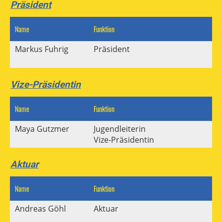
Präsident
Name
Funktion
M
Markus Fuhrig
Präsident
Vize-Präsidentin
Name
Funktion
M
Maya Gutzmer
Jugendleiterin
Vize-Präsidentin
Aktuar
Name
Funktion
M
Andreas Göhl
Aktuar