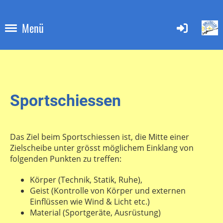
Menü
Sportschiessen
Das Ziel beim Sportschiessen ist, die Mitte einer
Zielscheibe unter grösst möglichem Einklang von
folgenden Punkten zu treffen:
Körper (Technik, Statik, Ruhe),
Geist (Kontrolle von Körper und externen
Einflüssen wie Wind & Licht etc.)
Material (Sportgeräte, Ausrüstung)