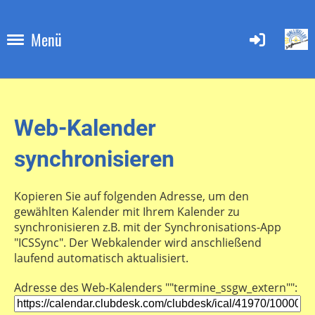
Menü
Web-Kalender
synchronisieren
Kopieren Sie auf folgenden Adresse, um den
gewählten Kalender mit Ihrem Kalender zu
synchronisieren z.B. mit der Synchronisations-App
"ICSSync". Der Webkalender wird anschließend
laufend automatisch aktualisiert.
Adresse des Web-Kalenders ""termine_ssgw_extern"":