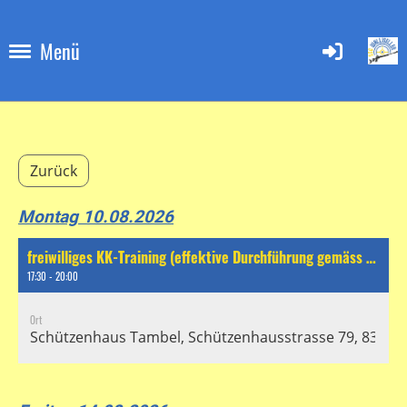
Menü
Zurück
Montag 10.08.2026
freiwilliges KK-Training (effektive Durchführung gemäss separatem Chat)
17:30 - 20:00
Ort
Schützenhaus Tambel, Schützenhausstrasse 79, 8304 Wa