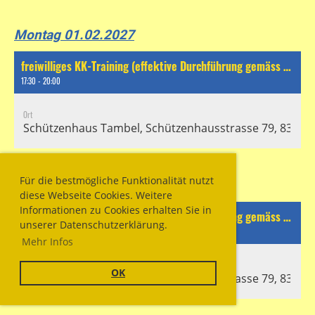
Montag 01.02.2027
freiwilliges KK-Training (effektive Durchführung gemäss separatem Chat)
17:30 - 20:00
Ort
Schützenhaus Tambel, Schützenhausstrasse 79, 8304 Wa
Für die bestmögliche Funktionalität nutzt
Freitag 05.02.2027
diese Webseite Cookies. Weitere
Informationen zu Cookies erhalten Sie in
freiwilliges KK-Training (effektive Durchführung gemäss separatem Chat)
unserer Datenschutzerklärung.
17:30 - 20:00
Mehr Infos
Ort
OK
Schützenhaus Tambel, Schützenhausstrasse 79, 8304 Wa