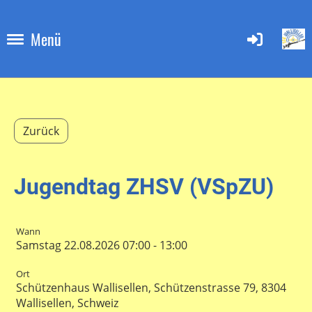
Menü
Zurück
Jugendtag ZHSV (VSpZU)
Wann
Samstag 22.08.2026 07:00 - 13:00
Ort
Schützenhaus Wallisellen, Schützenstrasse 79, 8304
Wallisellen, Schweiz