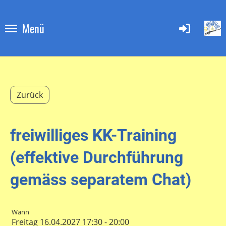
Menü
Zurück
freiwilliges KK-Training
(effektive Durchführung
gemäss separatem Chat)
Wann
Freitag 16.04.2027 17:30 - 20:00