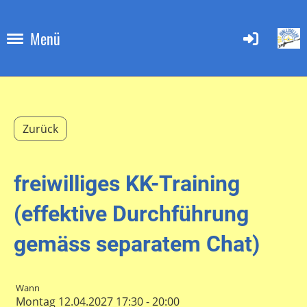
Menü
Zurück
freiwilliges KK-Training
(effektive Durchführung
gemäss separatem Chat)
Wann
Montag 12.04.2027 17:30 - 20:00