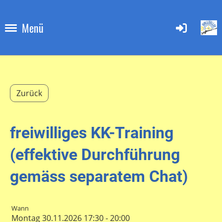
Menü
Zurück
freiwilliges KK-Training
(effektive Durchführung
gemäss separatem Chat)
Wann
Montag 30.11.2026 17:30 - 20:00