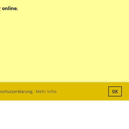
r
online.
OK
enschutzerklärung.
Mehr Infos